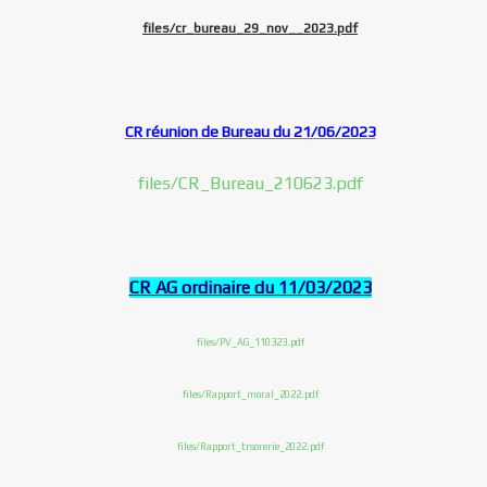
files/cr_bureau_29_nov__2023.pdf
CR réunion de Bureau du 21/06/2023
files/CR_Bureau_210623.pdf
CR AG ordinaire du 11/03/2023
files/PV_AG_110323.pdf
files/Rapport_moral_2022.pdf
files/Rapport_trsorerie_2022.pdf