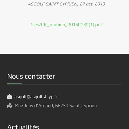
ASGOLF SAINT CYPRIEN, 27 oct. 2013
files/CR_reunion_20150130(1).pdf
Nous contacter
asgolf@asgolfstcyp.fr
Rue Jouy d'Arnaud, 66750 Saint-Cyprien
Actualités