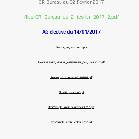
CR Bureau du 02 Février 2017
files/CR_Bureau_du_2_fevrier_2017_2.pdf
AG élective du 14/01/2017
files/CR_AG_20171401.pdf
files/RAPPORT_MORAL_ASSEMBLEE_DU_14012017.pdf
files/rapport_financier_AG_2016-1.pdf
files/CR_jeunes_AG.pdf
files/Compte_rendu_feminines_2016.pdf
files/Compte_rendu_seniors_2016.pdf