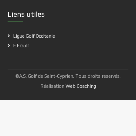
Liens utiles
Ligue Golf Occitanie
F.F.Golf
©A.S. Golf de Saint-Cyprien. Tous droits réservés.
Réalisation
Web Coaching
Nous utilisons des cookies pour vous garantir la meilleure
expérience sur notre site web.