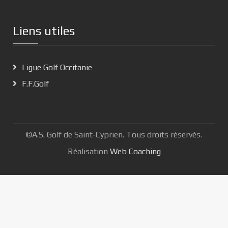
Liens utiles
Ligue Golf Occitanie
F.F.Golf
©A.S. Golf de Saint-Cyprien. Tous droits réservés.
Réalisation
Web Coaching
Nous utilisons des cookies pour vous garantir la meilleure