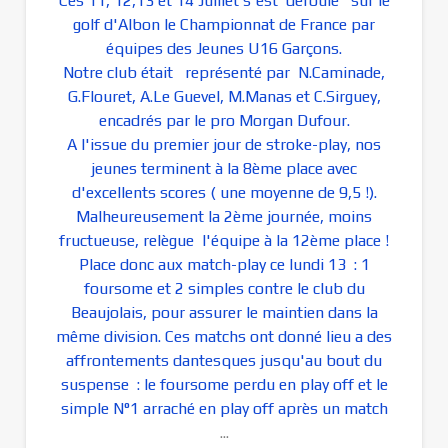
Ces 11, 12,13 et 14 Juillet s'est déroulé sur le
golf d'Albon le Championnat de France par
équipes des Jeunes U16 Garçons.
Notre club était représenté par N.Caminade,
G.Flouret, A.Le Guevel, M.Manas et C.Sirguey,
encadrés par le pro Morgan Dufour.
A l'issue du premier jour de stroke-play, nos
jeunes terminent à la 8ème place avec
d'excellents scores ( une moyenne de 9,5 !).
Malheureusement la 2ème journée, moins
fructueuse, relègue l'équipe à la 12ème place !
Place donc aux match-play ce lundi 13 : 1
foursome et 2 simples contre le club du
Beaujolais, pour assurer le maintien dans la
même division. Ces matchs ont donné lieu a des
affrontements dantesques jusqu'au bout du
suspense : le foursome perdu en play off et le
simple N°1 arraché en play off après un match
...