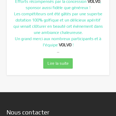
Efforts récompensés par la concession
VOLVO
,
sponsor aussi fidèle que généreux !
Les compétiteurs ont été gâtés par une superbe
dotation 100% golfique et un délicieux apéritif
qui venait clôturer en beauté cet évènement dans
une ambiance chaleureuse.
Un grand merci aux nombreux participants et à
l'équipe
VOLVO
!
...
Lire la suite
Nous contacter