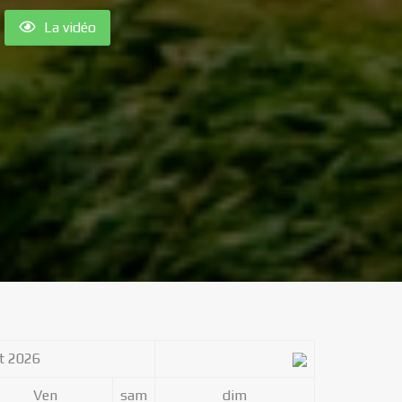
La vidéo
t 2026
Ven
sam
dim