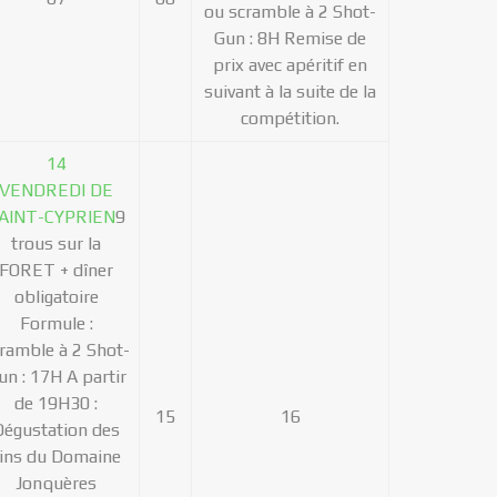
ou scramble à 2 Shot-
Gun : 8H Remise de
prix avec apéritif en
suivant à la suite de la
compétition.
14
VENDREDI DE
AINT-CYPRIEN
9
trous sur la
FORET + dîner
obligatoire
Formule :
ramble à 2 Shot-
un : 17H A partir
de 19H30 :
15
16
Dégustation des
ins du Domaine
Jonquères