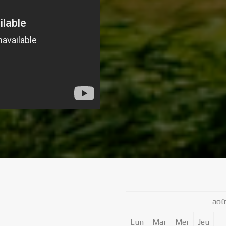
aoû
Lun
Mar
Mer
Jeu