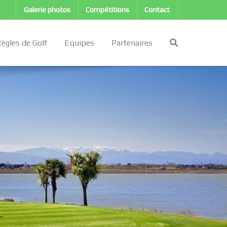
Galerie photos
Compétitions
Contact
ègles de Golf
Equipes
Partenaires