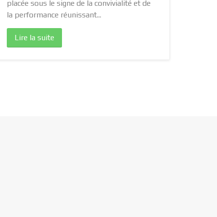
placée sous le signe de la convivialité et de
parti
la performance réunissant...
parra
D'ORI
Lire la suite
travers
Lir