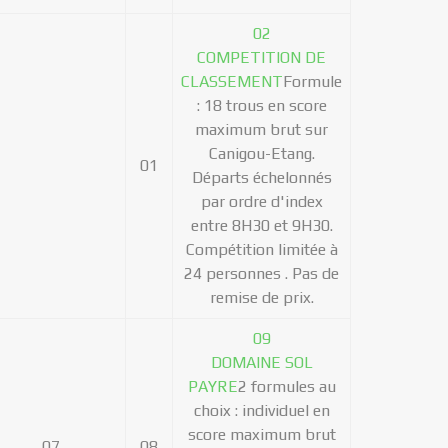
02
COMPETITION DE
CLASSEMENT
Formule
: 18 trous en score
maximum brut sur
Canigou-Etang.
01
Départs échelonnés
par ordre d'index
entre 8H30 et 9H30.
Compétition limitée à
24 personnes . Pas de
remise de prix.
09
DOMAINE SOL
PAYRE
2 formules au
choix : individuel en
score maximum brut
07
08