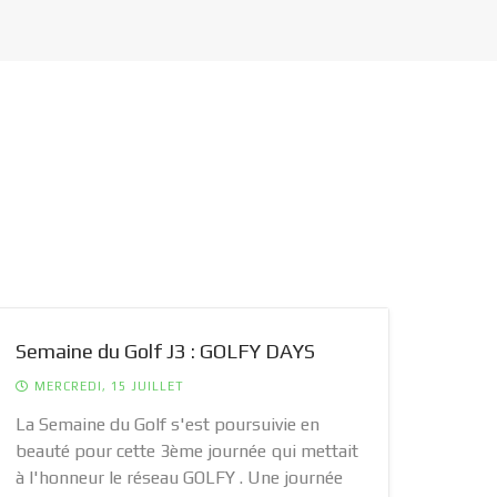
Semaine du Golf J3 : GOLFY DAYS
Sema
JONQ
MERCREDI, 15 JUILLET
MAR
La Semaine du Golf s'est poursuivie en
beauté pour cette 3ème journée qui mettait
La 2è
à l'honneur le réseau GOLFY . Une journée
pours